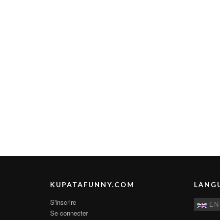
KUPATAFUNNY.COM
LANG
S'inscrire
EN
Se connecter